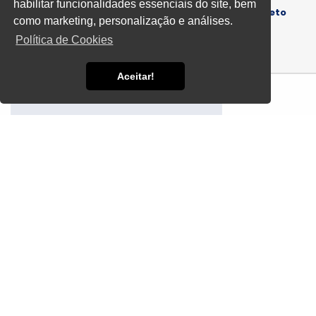
habilitar funcionalidades essenciais do site, bem
Informações
Fornecedor de Compressor de Ar Direto
como marketing, personalização e análises.
Política de Cookies
Aceitar!
Um
Fornecedor de Compressor de Ar Direto
é
especializado em fornecer equipamentos eficientes e
versáteis para diversas aplicações industriais e