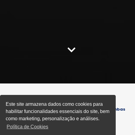
Home
Este site armazena dados como cookies para
Especialista em Manutenção de Bombas
Informações
habilitar funcionalidades essenciais do site, bem
para Piscina
como marketing, personalização e análises.
Política de Cookies